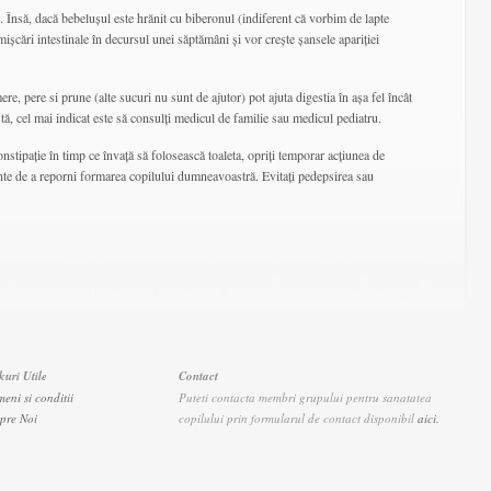
ți. Însă, dacă bebelușul este hrănit cu biberonul (indiferent că vorbim de lapte
ișcări intestinale în decursul unei săptămâni și vor crește șansele apariției
, pere si prune (alte sucuri nu sunt de ajutor) pot ajuta digestia în așa fel încât
ă, cel mai indicat este să consulți medicul de familie sau medicul pediatru.
nstipație în timp ce învață să folosească toaleta, opriți temporar acțiunea de
ainte de a reporni formarea copilului dumneavoastră. Evitați pedepsirea sau
kuri Utile
Contact
meni si conditii
Puteti contacta membri grupului pentru sanatatea
pre Noi
copilului prin formularul de contact disponibil
aici.