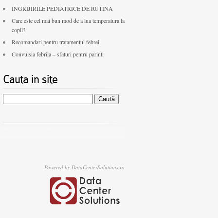
ÎNGRIJIRILE PEDIATRICE DE RUTINA
Care este cel mai bun mod de a lua temperatura la
copil?
Recomandari pentru tratamentul febrei
Convulsia febrila – sfaturi pentru parinti
Cauta in site
Caută
după:
Powered by DataCenterSolutions.ro