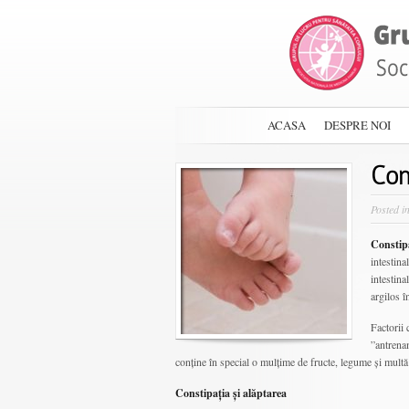
ACASA
DESPRE NOI
Con
Posted i
Constip
intestina
intestina
argilos î
Factorii 
”antrenam
conține în special o mulțime de fructe, legume și multă
Constipația și alăptarea