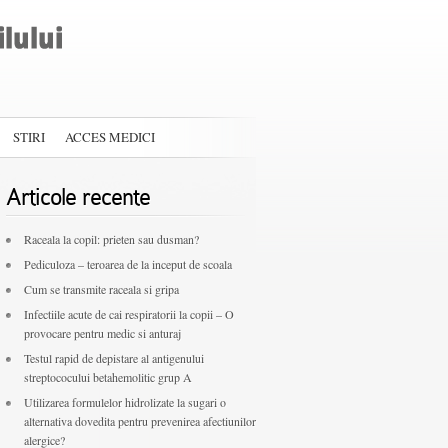
STIRI
ACCES MEDICI
Articole recente
Raceala la copil: prieten sau dusman?
Pediculoza – teroarea de la inceput de scoala
Cum se transmite raceala si gripa
Infectiile acute de cai respiratorii la copii – O
provocare pentru medic si anturaj
Testul rapid de depistare al antigenului
streptococului betahemolitic grup A
Utilizarea formulelor hidrolizate la sugari o
alternativa dovedita pentru prevenirea afectiunilor
alergice?