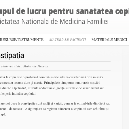
RESURSE/INSTRUMENTE
MATERIALE PACIENTI
MATERIALE MEDICI
stipatia
n
Featured slider
,
Materiale Pacienti
ația
la copii este o problemă comună și este adesea caracterizată prin mișcări
le rare sau scaune dure și uscate. Principalele simptome sunt rarele mișcări
le dintr-o săptămână, durerile abdominale, greața și urmele de scaun lichid sau
n lenjeria intimă a copilului.
care pot duce la constipație sunt mulți și variați, cum ar fi schimbările din dietă sau
entul de toaletă”. Asigurați-vă că regimul alimentar al copilului este echilibrat și
 apă.