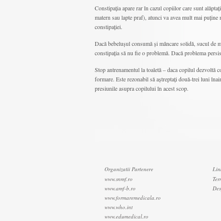
Constipația apare rar în cazul copiilor care sunt alăpta
matern sau lapte praf), atunci va avea mult mai puține m
constipației.
Dacă bebelușul consumă și mâncare solidă, sucul de mere
constipația să nu fie o problemă. Dacă problema persist
Stop antrenamentul la toaletă – daca copilul dezvoltă co
formare. Este rezonabil să aștreptați două-trei luni în
presiunile asupra copilului în acest scop.
Organizatii Partenere
Lin
www.snmf.ro
Ter
www.amf-b.ro
Des
www.formaremedicala.ro
www.who.int
www.edumedical.ro