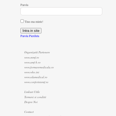
Parola
Tine-ma minte!
Parola Pierduta
Organizatii Partenere
www.snmf.ro
www.amf-b.ro
www.formaremedicala.ro
www.who.int
www.edumedical.ro
www.conferintemf.ro
Linkuri Utile
Termeni si conditii
Despre Noi
Contact