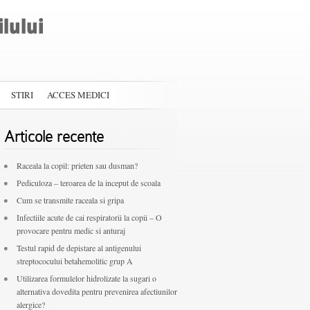
STIRI
ACCES MEDICI
Articole recente
Raceala la copil: prieten sau dusman?
Pediculoza – teroarea de la inceput de scoala
Cum se transmite raceala si gripa
Infectiile acute de cai respiratorii la copii – O
provocare pentru medic si anturaj
Testul rapid de depistare al antigenului
streptococului betahemolitic grup A
Utilizarea formulelor hidrolizate la sugari o
alternativa dovedita pentru prevenirea afectiunilor
alergice?