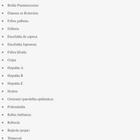
Bolile Pneumococice
Diareea cu Rotavirus
Febra galbena
Difteria
Encefalita de capusa
Encefalita Japoneza
Febra tifoida
Gripa
Hepatita A
Hepatita B
Hepatita E
Holera
Oreionul (parotidita epidemica)
Poliomielita
Rabia (turbarea)
Rubeola
Rujeola (pojar)
Tetanosul