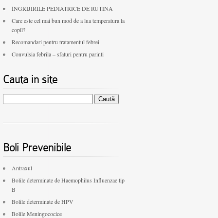
ÎNGRIJIRILE PEDIATRICE DE RUTINA
Care este cel mai bun mod de a lua temperatura la
copil?
Recomandari pentru tratamentul febrei
Convulsia febrila – sfaturi pentru parinti
Cauta in site
Caută
după:
Boli Prevenibile
Antraxul
Bolile determinate de Haemophilus Influenzae tip
B
Bolile determinate de HPV
Bolile Meningococice